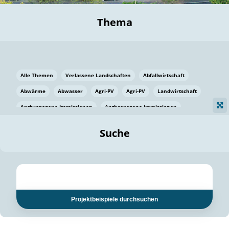
Thema
Alle Themen
Verlassene Landschaften
Abfallwirtschaft
Abwärme
Abwasser
Agri-PV
Agri-PV
Landwirtschaft
Anthropogene Immissionen
Anthropogene Immissionen
Vermeidung von Lebensmittelverlusten
Baden Württemberg
Suche
Ostsee
Bauen
Baumaterial
Bayern
Bayern
Beatmungssysteme
Beratung
Berlin
Bestäuber
bilaterale Zu-sammenarbeit
bilaterale Zu-sammenarbeit
Bildung
Bildung / Kommunikation
Projektbeispiele durchsuchen
Bildung für nachhaltige Entwicklung
Pflanzenkohle
Biodiversität
Biodiversität
Biogas
Biogas