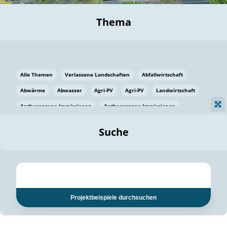
Thema
Alle Themen
Verlassene Landschaften
Abfallwirtschaft
Abwärme
Abwasser
Agri-PV
Agri-PV
Landwirtschaft
Anthropogene Immissionen
Anthropogene Immissionen
Vermeidung von Lebensmittelverlusten
Baden Württemberg
Suche
Ostsee
Bauen
Baumaterial
Bayern
Bayern
Beatmungssysteme
Beratung
Berlin
Bestäuber
bilaterale Zu-sammenarbeit
bilaterale Zu-sammenarbeit
Bildung
Bildung / Kommunikation
Projektbeispiele durchsuchen
Bildung für nachhaltige Entwicklung
Pflanzenkohle
Biodiversität
Biodiversität
Biogas
Biogas