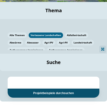
Thema
Alle Themen
Verlassene Landschaften
Abfallwirtschaft
Abwärme
Abwasser
Agri-PV
Agri-PV
Landwirtschaft
Anthropogene Immissionen
Anthropogene Immissionen
Vermeidung von Lebensmittelverlusten
Baden Württemberg
Suche
Ostsee
Bauen
Baumaterial
Bayern
Bayern
Beatmungssysteme
Beratung
Berlin
Bestäuber
bilaterale Zu-sammenarbeit
bilaterale Zu-sammenarbeit
Bildung
Bildung / Kommunikation
Projektbeispiele durchsuchen
Bildung für nachhaltige Entwicklung
Pflanzenkohle
Biodiversität
Biodiversität
Biogas
Biogas