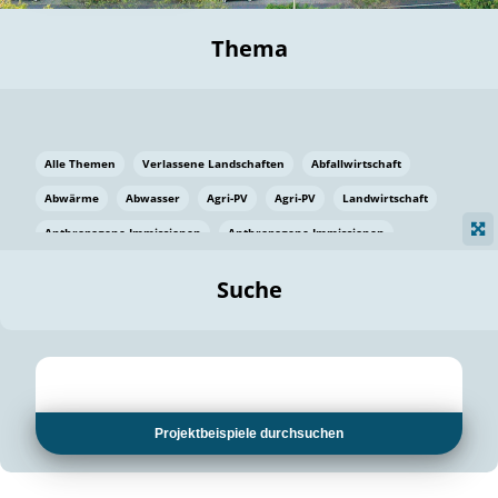
Thema
Alle Themen
Verlassene Landschaften
Abfallwirtschaft
Abwärme
Abwasser
Agri-PV
Agri-PV
Landwirtschaft
Anthropogene Immissionen
Anthropogene Immissionen
Vermeidung von Lebensmittelverlusten
Baden Württemberg
Suche
Ostsee
Bauen
Baumaterial
Bayern
Bayern
Beatmungssysteme
Beratung
Berlin
Bestäuber
bilaterale Zu-sammenarbeit
bilaterale Zu-sammenarbeit
Bildung
Bildung / Kommunikation
Projektbeispiele durchsuchen
Bildung für nachhaltige Entwicklung
Pflanzenkohle
Biodiversität
Biodiversität
Biogas
Biogas