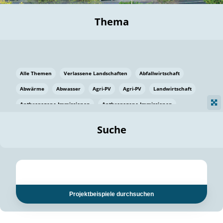
Thema
Alle Themen
Verlassene Landschaften
Abfallwirtschaft
Abwärme
Abwasser
Agri-PV
Agri-PV
Landwirtschaft
Anthropogene Immissionen
Anthropogene Immissionen
Vermeidung von Lebensmittelverlusten
Baden Württemberg
Suche
Ostsee
Bauen
Baumaterial
Bayern
Bayern
Beatmungssysteme
Beratung
Berlin
Bestäuber
bilaterale Zu-sammenarbeit
bilaterale Zu-sammenarbeit
Bildung
Bildung / Kommunikation
Projektbeispiele durchsuchen
Bildung für nachhaltige Entwicklung
Pflanzenkohle
Biodiversität
Biodiversität
Biogas
Biogas