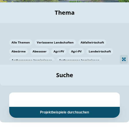
Thema
Alle Themen
Verlassene Landschaften
Abfallwirtschaft
Abwärme
Abwasser
Agri-PV
Agri-PV
Landwirtschaft
Anthropogene Immissionen
Anthropogene Immissionen
Vermeidung von Lebensmittelverlusten
Baden Württemberg
Suche
Ostsee
Bauen
Baumaterial
Bayern
Bayern
Beatmungssysteme
Beratung
Berlin
Bestäuber
bilaterale Zu-sammenarbeit
bilaterale Zu-sammenarbeit
Bildung
Bildung / Kommunikation
Projektbeispiele durchsuchen
Bildung für nachhaltige Entwicklung
Pflanzenkohle
Biodiversität
Biodiversität
Biogas
Biogas