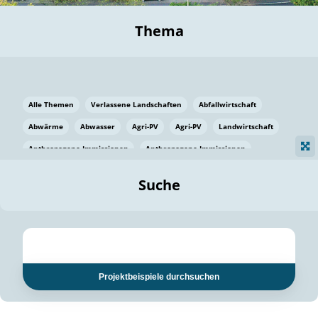
Thema
Alle Themen
Verlassene Landschaften
Abfallwirtschaft
Abwärme
Abwasser
Agri-PV
Agri-PV
Landwirtschaft
Anthropogene Immissionen
Anthropogene Immissionen
Vermeidung von Lebensmittelverlusten
Baden Württemberg
Suche
Ostsee
Bauen
Baumaterial
Bayern
Bayern
Beatmungssysteme
Beratung
Berlin
Bestäuber
bilaterale Zu-sammenarbeit
bilaterale Zu-sammenarbeit
Bildung
Bildung / Kommunikation
Projektbeispiele durchsuchen
Bildung für nachhaltige Entwicklung
Pflanzenkohle
Biodiversität
Biodiversität
Biogas
Biogas