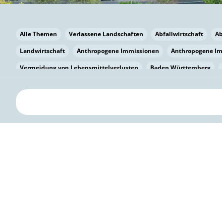
Alle Themen
Verlassene Landschaften
Abfallwirtschaft
A
Landwirtschaft
Anthropogene Immissionen
Anthropogene I
Vermeidung von Lebensmittelverlusten
Baden Württemberg
Bayern
Bayern
Beatmungssysteme
Beratung
Berlin
bilaterale Zu-sammenarbeit
Bildung
Bildung / Kommunikati
Pflanzenkohle
Biodiversität
Biodiversität
Biogas
Bioga
Vermeidung von Lebensmittelverlusten
Brandenburg
Breme
Bürgerwissenschaft
Capacity Building
Capacity Building
Circular Economy
Bürgerenergie
Bürgerbeteiligung
Citize
Bürgerwissenschaft
Klimawandel
Klimakrise
Klimaschutz
Kooperation
Kooperation mit KMU
Grenzüberschreitend
D
Deutscher Umweltpreis
Digitale Bildung
Digitaler Landschaf