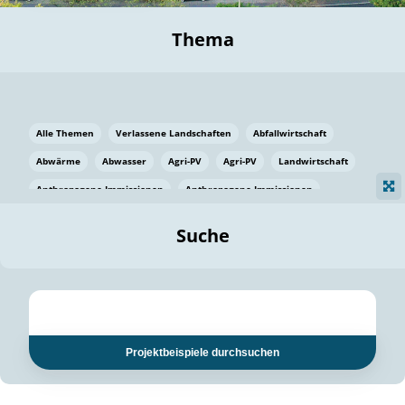
Thema
Alle Themen
Verlassene Landschaften
Abfallwirtschaft
Abwärme
Abwasser
Agri-PV
Agri-PV
Landwirtschaft
Anthropogene Immissionen
Anthropogene Immissionen
Vermeidung von Lebensmittelverlusten
Baden Württemberg
Suche
Ostsee
Bauen
Baumaterial
Bayern
Bayern
Beatmungssysteme
Beratung
Berlin
Bestäuber
bilaterale Zu-sammenarbeit
bilaterale Zu-sammenarbeit
Bildung
Bildung / Kommunikation
Projektbeispiele durchsuchen
Bildung für nachhaltige Entwicklung
Pflanzenkohle
Biodiversität
Biodiversität
Biogas
Biogas