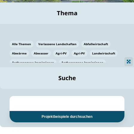
Thema
Alle Themen
Verlassene Landschaften
Abfallwirtschaft
Abwärme
Abwasser
Agri-PV
Agri-PV
Landwirtschaft
Anthropogene Immissionen
Anthropogene Immissionen
Vermeidung von Lebensmittelverlusten
Baden Württemberg
Suche
Ostsee
Bauen
Baumaterial
Bayern
Bayern
Beatmungssysteme
Beratung
Berlin
Bestäuber
bilaterale Zu-sammenarbeit
bilaterale Zu-sammenarbeit
Bildung
Bildung / Kommunikation
Projektbeispiele durchsuchen
Bildung für nachhaltige Entwicklung
Pflanzenkohle
Biodiversität
Biodiversität
Biogas
Biogas