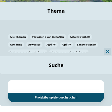
Thema
Alle Themen
Verlassene Landschaften
Abfallwirtschaft
Abwärme
Abwasser
Agri-PV
Agri-PV
Landwirtschaft
Anthropogene Immissionen
Anthropogene Immissionen
Vermeidung von Lebensmittelverlusten
Baden Württemberg
Suche
Ostsee
Bauen
Baumaterial
Bayern
Bayern
Beatmungssysteme
Beratung
Berlin
Bestäuber
bilaterale Zu-sammenarbeit
bilaterale Zu-sammenarbeit
Bildung
Bildung / Kommunikation
Projektbeispiele durchsuchen
Bildung für nachhaltige Entwicklung
Pflanzenkohle
Biodiversität
Biodiversität
Biogas
Biogas