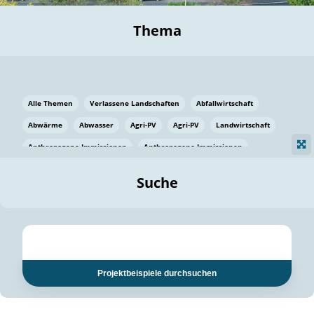
Thema
Alle Themen
Verlassene Landschaften
Abfallwirtschaft
Abwärme
Abwasser
Agri-PV
Agri-PV
Landwirtschaft
Anthropogene Immissionen
Anthropogene Immissionen
Vermeidung von Lebensmittelverlusten
Baden Württemberg
Suche
Ostsee
Bauen
Baumaterial
Bayern
Bayern
Beatmungssysteme
Beratung
Berlin
Bestäuber
bilaterale Zu-sammenarbeit
bilaterale Zu-sammenarbeit
Bildung
Bildung / Kommunikation
Projektbeispiele durchsuchen
Bildung für nachhaltige Entwicklung
Pflanzenkohle
Biodiversität
Biodiversität
Biogas
Biogas