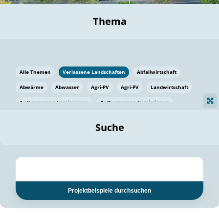
Thema
Alle Themen
Verlassene Landschaften
Abfallwirtschaft
Abwärme
Abwasser
Agri-PV
Agri-PV
Landwirtschaft
Anthropogene Immissionen
Anthropogene Immissionen
Vermeidung von Lebensmittelverlusten
Baden Württemberg
Suche
Ostsee
Bauen
Baumaterial
Bayern
Bayern
Beatmungssysteme
Beratung
Berlin
Bestäuber
bilaterale Zu-sammenarbeit
bilaterale Zu-sammenarbeit
Bildung
Bildung / Kommunikation
Projektbeispiele durchsuchen
Bildung für nachhaltige Entwicklung
Pflanzenkohle
Biodiversität
Biodiversität
Biogas
Biogas