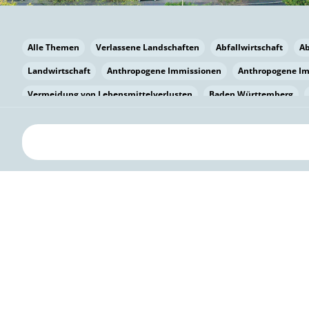
Alle Themen
Verlassene Landschaften
Abfallwirtschaft
A
Landwirtschaft
Anthropogene Immissionen
Anthropogene I
Vermeidung von Lebensmittelverlusten
Baden Württemberg
Bayern
Bayern
Beatmungssysteme
Beratung
Berlin
bilaterale Zu-sammenarbeit
Bildung
Bildung / Kommunikati
Pflanzenkohle
Biodiversität
Biodiversität
Biogas
Bioga
Vermeidung von Lebensmittelverlusten
Brandenburg
Breme
Bürgerwissenschaft
Capacity Building
Capacity Building
Kreislaufwirtschaft
Bürgerenergie
Bürgerbeteiligung
Bürg
Citizen Science
Klimawandel
Klimakrise
Klimaschutz
Kooperation
Kooperation mit KMU
Grenzüberschreitend
D
Deutscher Umweltpreis
Digitale Bildung
Digitaler Landschaf