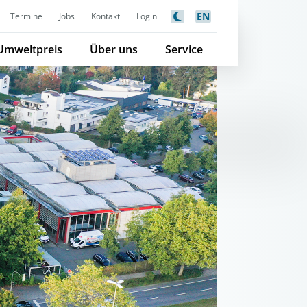
EN
Termine
Jobs
Kontakt
Login
Umweltpreis
Über uns
Service