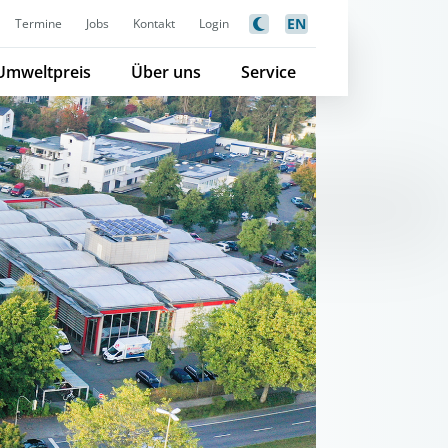
EN
Termine
Jobs
Kontakt
Login
Umweltpreis
Über uns
Service