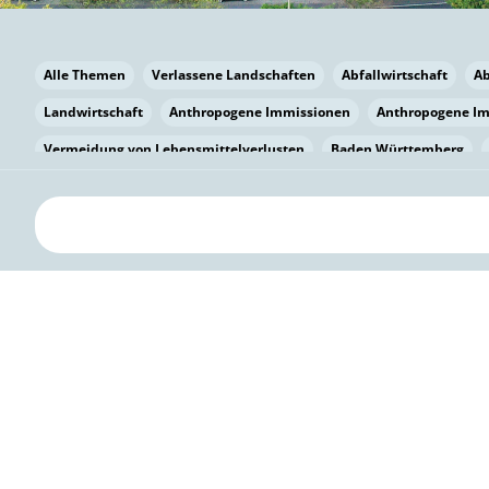
Alle Themen
Verlassene Landschaften
Abfallwirtschaft
A
Landwirtschaft
Anthropogene Immissionen
Anthropogene I
Vermeidung von Lebensmittelverlusten
Baden Württemberg
Bayern
Bayern
Beatmungssysteme
Beratung
Berlin
bilaterale Zu-sammenarbeit
Bildung
Bildung / Kommunikati
Pflanzenkohle
Biodiversität
Biodiversität
Biogas
Bioga
Vermeidung von Lebensmittelverlusten
Brandenburg
Breme
Bürgerwissenschaft
Capacity Building
Capacity Building
Circular Economy
Bürgerenergie
Bürgerbeteiligung
Bürge
Citizen Science
Klimawandel
Klimakrise
Klimaschutz
Kooperation
Kooperation mit KMU
Grenzüberschreitend
D
Deutscher Umweltpreis
Digitale Bildung
Digitaler Landschaf