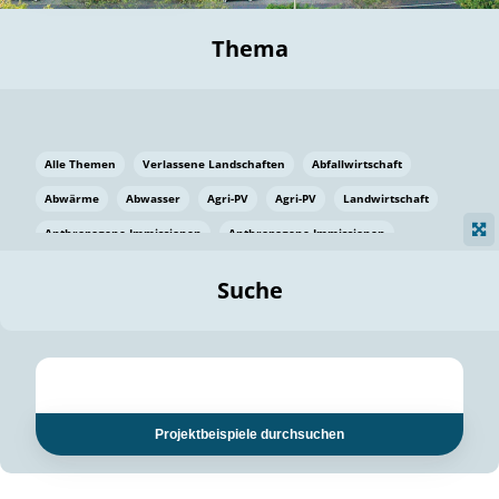
Thema
Alle Themen
Verlassene Landschaften
Abfallwirtschaft
Abwärme
Abwasser
Agri-PV
Agri-PV
Landwirtschaft
Anthropogene Immissionen
Anthropogene Immissionen
Vermeidung von Lebensmittelverlusten
Baden Württemberg
Suche
Ostsee
Bauen
Baumaterial
Bayern
Bayern
Beatmungssysteme
Beratung
Berlin
Bestäuber
bilaterale Zu-sammenarbeit
bilaterale Zu-sammenarbeit
Bildung
Bildung / Kommunikation
Projektbeispiele durchsuchen
Bildung für nachhaltige Entwicklung
Pflanzenkohle
Biodiversität
Biodiversität
Biogas
Biogas