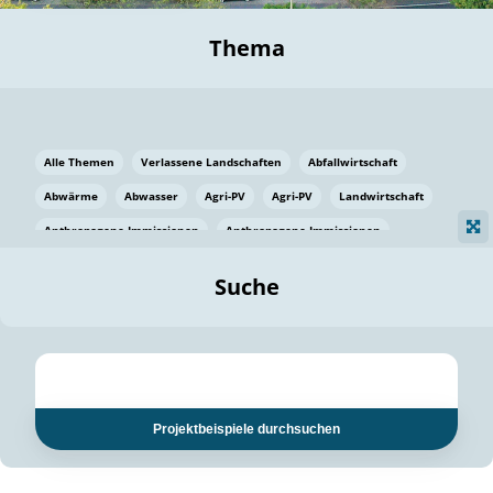
Thema
Alle Themen
Verlassene Landschaften
Abfallwirtschaft
Abwärme
Abwasser
Agri-PV
Agri-PV
Landwirtschaft
Anthropogene Immissionen
Anthropogene Immissionen
Vermeidung von Lebensmittelverlusten
Baden Württemberg
Suche
Ostsee
Bauen
Baumaterial
Bayern
Bayern
Beatmungssysteme
Beratung
Berlin
Bestäuber
bilaterale Zu-sammenarbeit
bilaterale Zu-sammenarbeit
Bildung
Bildung / Kommunikation
Projektbeispiele durchsuchen
Bildung für nachhaltige Entwicklung
Pflanzenkohle
Biodiversität
Biodiversität
Biogas
Biogas