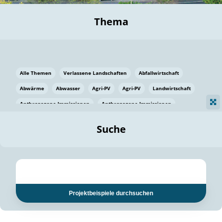
Thema
Alle Themen
Verlassene Landschaften
Abfallwirtschaft
Abwärme
Abwasser
Agri-PV
Agri-PV
Landwirtschaft
Anthropogene Immissionen
Anthropogene Immissionen
Vermeidung von Lebensmittelverlusten
Baden Württemberg
Suche
Ostsee
Bauen
Baumaterial
Bayern
Bayern
Beatmungssysteme
Beratung
Berlin
Bestäuber
bilaterale Zu-sammenarbeit
bilaterale Zu-sammenarbeit
Bildung
Bildung / Kommunikation
Projektbeispiele durchsuchen
Bildung für nachhaltige Entwicklung
Pflanzenkohle
Biodiversität
Biodiversität
Biogas
Biogas