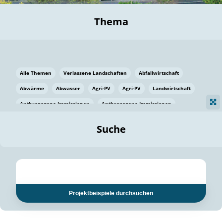
Thema
Alle Themen
Verlassene Landschaften
Abfallwirtschaft
Abwärme
Abwasser
Agri-PV
Agri-PV
Landwirtschaft
Anthropogene Immissionen
Anthropogene Immissionen
Vermeidung von Lebensmittelverlusten
Baden Württemberg
Suche
Ostsee
Bauen
Baumaterial
Bayern
Bayern
Beatmungssysteme
Beratung
Berlin
Bestäuber
bilaterale Zu-sammenarbeit
bilaterale Zu-sammenarbeit
Bildung
Bildung / Kommunikation
Projektbeispiele durchsuchen
Bildung für nachhaltige Entwicklung
Pflanzenkohle
Biodiversität
Biodiversität
Biogas
Biogas