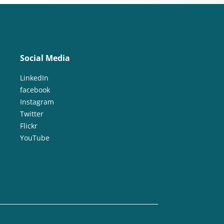
Trinkwasserversorgung
E-Learning
munikation
etz
Elektrizitätsversorgungsgesetz
Social Media
tion der Städte
LinkedIn
emeinschaft
Energiewende
facebook
giewende
Entrepreneurship
Instagram
Twitter
Erdwärme
Flickr
euerbare Energien
YouTube
mittelverschwendung
utz
Gamification
Gamification
Geschlechtergerechtigkeit
sten
Governance
Governance
ser
Grüne Anleihen
Hamburg