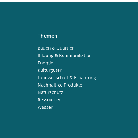
Digitaler Landschaftsplan
Digitalisierung
Digitalisierung
E-Learning
Ökosystemleistungen
Bildung
Bildung / Kom
Bildung für nachhaltige Entwicklung
Elektrizitätsversorgungsges
Themen
Energetische Transformation der Städte
Energetische Transforma
Bauen & Quartier
Energieeffizienz und -einsparung
Energieerzeugung
Energieg
Bildung & Kommunikation
Energiegemeinschaft
Energieeffizienz und -einsparung
Ener
Energie
Kulturgüter
Entrepreneurship
Umweltkommunikation
Umweltforschung
Landwirtschaft & Ernährung
Erhöhung der Akzeptanz und Kommunikation
Ernährung
Ern
Nachhaltige Produkte
Naturschutz
Erprobung von neuen Methoden
Machbarkeitsstudie
Lebens
Ressourcen
Förderung der Vielfalt der Kulturlandschaft
Wälder und Waldsch
Wasser
Geschlechtergerechtigkeit
Erdwärme
Gesamtenergiesystem
GIS-basierter Methodenbaukasten
GIS-basierter Methodenbauka
Grenzüberschreitend
Netzausbau
Grundwasser
Grundwas