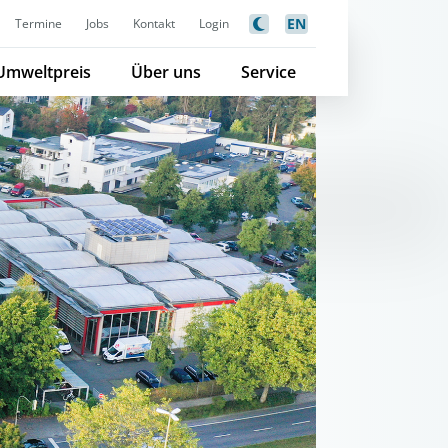
EN
Termine
Jobs
Kontakt
Login
Umweltpreis
Über uns
Service