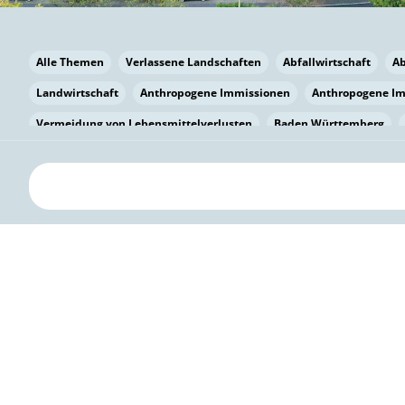
Alle Themen
Verlassene Landschaften
Abfallwirtschaft
A
Landwirtschaft
Anthropogene Immissionen
Anthropogene I
Vermeidung von Lebensmittelverlusten
Baden Württemberg
Bayern
Bayern
Beatmungssysteme
Beratung
Berlin
bilaterale Zu-sammenarbeit
Bildung
Bildung / Kommunikati
Pflanzenkohle
Biodiversität
Biodiversität
Biogas
Bioga
Vermeidung von Lebensmittelverlusten
Brandenburg
Breme
Bürgerwissenschaft
Capacity Building
Capacity Building
Circular Economy
Bürgerenergie
Bürgerbeteiligung
Citize
Citizen Science
Klimawandel
Klimakrise
Klimaschutz
Kooperation
Kooperation mit KMU
Grenzüberschreitend
D
Deutscher Umweltpreis
Digitale Bildung
Digitaler Landschaf