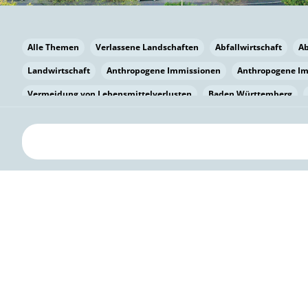
Alle Themen
Verlassene Landschaften
Abfallwirtschaft
A
Landwirtschaft
Anthropogene Immissionen
Anthropogene I
Vermeidung von Lebensmittelverlusten
Baden Württemberg
Bayern
Bayern
Beatmungssysteme
Beratung
Berlin
bilaterale Zu-sammenarbeit
Bildung
Bildung / Kommunikati
Pflanzenkohle
Biodiversität
Biodiversität
Biogas
Bioga
Vermeidung von Lebensmittelverlusten
Brandenburg
Breme
Bürgerwissenschaft
Capacity Building
Capacity Building
Kreislaufwirtschaft
Bürgerenergie
Bürgerbeteiligung
Bürg
Citizen Science
Klimawandel
Klimakrise
Klimaschutz
Kooperation
Kooperation mit KMU
Grenzüberschreitend
D
Deutscher Umweltpreis
Digitale Bildung
Digitaler Landschaf