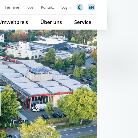
EN
Termine
Jobs
Kontakt
Login
Umweltpreis
Über uns
Service