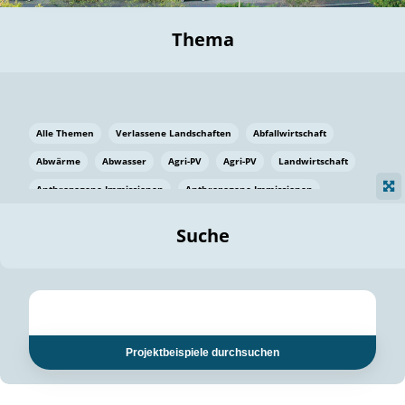
Thema
Alle Themen
Verlassene Landschaften
Abfallwirtschaft
Abwärme
Abwasser
Agri-PV
Agri-PV
Landwirtschaft
Anthropogene Immissionen
Anthropogene Immissionen
Vermeidung von Lebensmittelverlusten
Baden Württemberg
Suche
Ostsee
Bauen
Baumaterial
Bayern
Bayern
Beatmungssysteme
Beratung
Berlin
Bestäuber
bilaterale Zu-sammenarbeit
bilaterale Zu-sammenarbeit
Bildung
Bildung / Kommunikation
Projektbeispiele durchsuchen
Bildung für nachhaltige Entwicklung
Pflanzenkohle
Biodiversität
Biodiversität
Biogas
Biogas