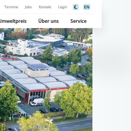
EN
Termine
Jobs
Kontakt
Login
Umweltpreis
Über uns
Service