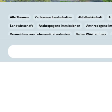
Alle Themen
Verlassene Landschaften
Abfallwirtschaft
A
Landwirtschaft
Anthropogene Immissionen
Anthropogene I
Vermeidung von Lebensmittelverlusten
Baden Württemberg
Bayern
Bayern
Beatmungssysteme
Beratung
Berlin
bilaterale Zu-sammenarbeit
Bildung
Bildung / Kommunikati
Pflanzenkohle
Biodiversität
Biodiversität
Biogas
Bioga
Vermeidung von Lebensmittelverlusten
Brandenburg
Breme
Bürgerwissenschaft
Capacity Building
Capacity Building
Kreislaufwirtschaft
Bürgerenergie
Bürgerbeteiligung
Bürg
Citizen Science
Klimawandel
Klimakrise
Klimaschutz
Kooperation
Kooperation mit KMU
Grenzüberschreitend
D
Deutscher Umweltpreis
Digitale Bildung
Digitaler Landschaf