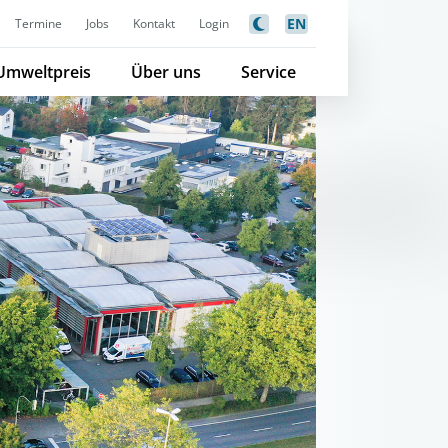
EN
Termine
Jobs
Kontakt
Login
Umweltpreis
Über uns
Service