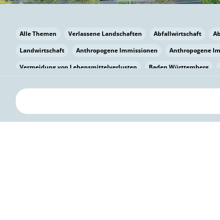
Alle Themen
Verlassene Landschaften
Abfallwirtschaft
A
Landwirtschaft
Anthropogene Immissionen
Anthropogene I
Vermeidung von Lebensmittelverlusten
Baden Württemberg
Bayern
Bayern
Beatmungssysteme
Beratung
Berlin
bilaterale Zu-sammenarbeit
Bildung
Bildung / Kommunikati
Pflanzenkohle
Biodiversität
Biodiversität
Biogas
Bioga
Vermeidung von Lebensmittelverlusten
Brandenburg
Breme
Bürgerwissenschaft
Capacity Building
Capacity Building
Circular Economy
Bürgerenergie
Bürgerbeteiligung
Citize
Citizen Science
Klimawandel
Klimakrise
Klimaschutz
Kooperation
Kooperation mit KMU
Grenzüberschreitend
D
Deutscher Umweltpreis
Digitale Bildung
Digitaler Landschaf