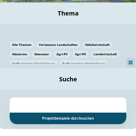
Thema
Alle Themen
Verlassene Landschaften
Abfallwirtschaft
Abwärme
Abwasser
Agri-PV
Agri-PV
Landwirtschaft
Anthropogene Immissionen
Anthropogene Immissionen
Vermeidung von Lebensmittelverlusten
Baden Württemberg
Suche
Ostsee
Bauen
Baumaterial
Bayern
Bayern
Beatmungssysteme
Beratung
Berlin
Bestäuber
bilaterale Zu-sammenarbeit
bilaterale Zu-sammenarbeit
Bildung
Bildung / Kommunikation
Projektbeispiele durchsuchen
Bildung für nachhaltige Entwicklung
Pflanzenkohle
Biodiversität
Biodiversität
Biogas
Biogas