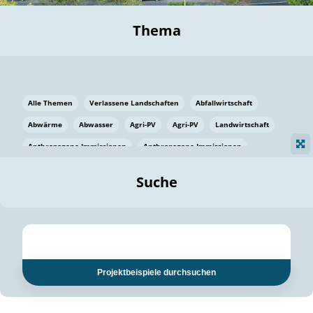
Thema
Alle Themen
Verlassene Landschaften
Abfallwirtschaft
Abwärme
Abwasser
Agri-PV
Agri-PV
Landwirtschaft
Anthropogene Immissionen
Anthropogene Immissionen
Vermeidung von Lebensmittelverlusten
Baden Württemberg
Suche
Ostsee
Bauen
Baumaterial
Bayern
Bayern
Beatmungssysteme
Beratung
Berlin
Bestäuber
bilaterale Zu-sammenarbeit
bilaterale Zu-sammenarbeit
Bildung
Bildung / Kommunikation
Projektbeispiele durchsuchen
Bildung für nachhaltige Entwicklung
Pflanzenkohle
Biodiversität
Biodiversität
Biogas
Biogas