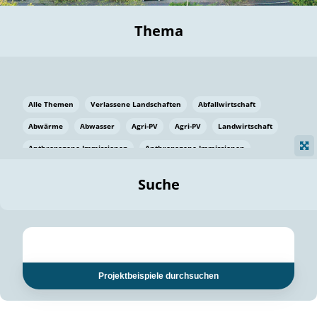
Thema
Alle Themen
Verlassene Landschaften
Abfallwirtschaft
Abwärme
Abwasser
Agri-PV
Agri-PV
Landwirtschaft
Anthropogene Immissionen
Anthropogene Immissionen
Vermeidung von Lebensmittelverlusten
Baden Württemberg
Suche
Ostsee
Bauen
Baumaterial
Bayern
Bayern
Beatmungssysteme
Beratung
Berlin
Bestäuber
bilaterale Zu-sammenarbeit
bilaterale Zu-sammenarbeit
Bildung
Bildung / Kommunikation
Projektbeispiele durchsuchen
Bildung für nachhaltige Entwicklung
Pflanzenkohle
Biodiversität
Biodiversität
Biogas
Biogas