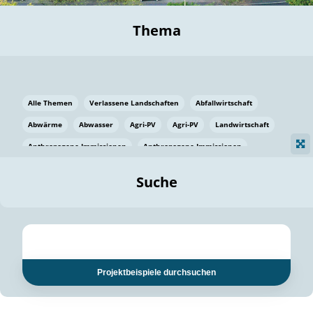
Thema
Alle Themen
Verlassene Landschaften
Abfallwirtschaft
Abwärme
Abwasser
Agri-PV
Agri-PV
Landwirtschaft
Anthropogene Immissionen
Anthropogene Immissionen
Vermeidung von Lebensmittelverlusten
Baden Württemberg
Suche
Ostsee
Bauen
Baumaterial
Bayern
Bayern
Beatmungssysteme
Beratung
Berlin
Bestäuber
bilaterale Zu-sammenarbeit
bilaterale Zu-sammenarbeit
Bildung
Bildung / Kommunikation
Projektbeispiele durchsuchen
Bildung für nachhaltige Entwicklung
Pflanzenkohle
Biodiversität
Biodiversität
Biogas
Biogas