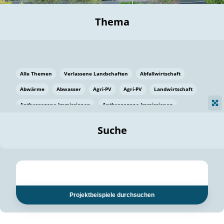
Thema
Alle Themen
Verlassene Landschaften
Abfallwirtschaft
Abwärme
Abwasser
Agri-PV
Agri-PV
Landwirtschaft
Anthropogene Immissionen
Anthropogene Immissionen
Vermeidung von Lebensmittelverlusten
Baden Württemberg
Suche
Ostsee
Bauen
Baumaterial
Bayern
Bayern
Beatmungssysteme
Beratung
Berlin
Bestäuber
bilaterale Zu-sammenarbeit
bilaterale Zu-sammenarbeit
Bildung
Bildung / Kommunikation
Projektbeispiele durchsuchen
Bildung für nachhaltige Entwicklung
Pflanzenkohle
Biodiversität
Biodiversität
Biogas
Biogas