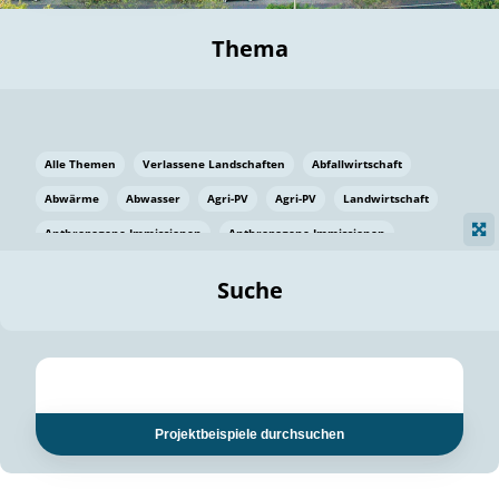
Thema
Alle Themen
Verlassene Landschaften
Abfallwirtschaft
Abwärme
Abwasser
Agri-PV
Agri-PV
Landwirtschaft
Anthropogene Immissionen
Anthropogene Immissionen
Vermeidung von Lebensmittelverlusten
Baden Württemberg
Suche
Ostsee
Bauen
Baumaterial
Bayern
Bayern
Beatmungssysteme
Beratung
Berlin
Bestäuber
bilaterale Zu-sammenarbeit
bilaterale Zu-sammenarbeit
Bildung
Bildung / Kommunikation
Projektbeispiele durchsuchen
Bildung für nachhaltige Entwicklung
Pflanzenkohle
Biodiversität
Biodiversität
Biogas
Biogas