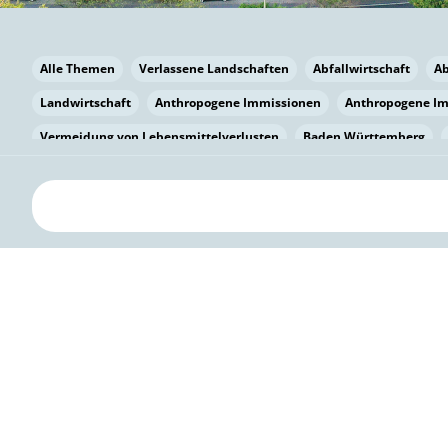
Alle Themen
Verlassene Landschaften
Abfallwirtschaft
A
Landwirtschaft
Anthropogene Immissionen
Anthropogene I
Vermeidung von Lebensmittelverlusten
Baden Württemberg
Bayern
Bayern
Beatmungssysteme
Beratung
Berlin
bilaterale Zu-sammenarbeit
Bildung
Bildung / Kommunikati
Pflanzenkohle
Biodiversität
Biodiversität
Biogas
Bioga
Vermeidung von Lebensmittelverlusten
Brandenburg
Breme
Bürgerwissenschaft
Capacity Building
Capacity Building
Circular Economy
Bürgerenergie
Bürgerbeteiligung
Bürge
Citizen Science
Klimawandel
Klimakrise
Klimaschutz
Kooperation
Kooperation mit KMU
Grenzüberschreitend
D
Deutscher Umweltpreis
Digitale Bildung
Digitaler Landschaf