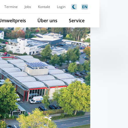
EN
Termine
Jobs
Kontakt
Login
Umweltpreis
Über uns
Service