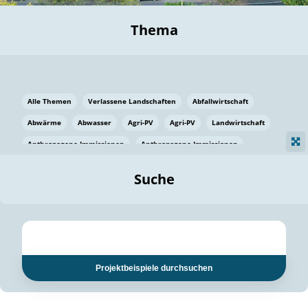
Thema
Alle Themen
Verlassene Landschaften
Abfallwirtschaft
Abwärme
Abwasser
Agri-PV
Agri-PV
Landwirtschaft
Anthropogene Immissionen
Anthropogene Immissionen
Vermeidung von Lebensmittelverlusten
Baden Württemberg
Suche
Ostsee
Bauen
Baumaterial
Bayern
Bayern
Beatmungssysteme
Beratung
Berlin
Bestäuber
bilaterale Zu-sammenarbeit
bilaterale Zu-sammenarbeit
Bildung
Bildung / Kommunikation
Projektbeispiele durchsuchen
Bildung für nachhaltige Entwicklung
Pflanzenkohle
Biodiversität
Biodiversität
Biogas
Biogas