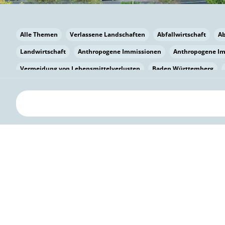
Alle Themen
Verlassene Landschaften
Abfallwirtschaft
A
Landwirtschaft
Anthropogene Immissionen
Anthropogene I
Vermeidung von Lebensmittelverlusten
Baden Württemberg
Bayern
Bayern
Beatmungssysteme
Beratung
Berlin
bilaterale Zu-sammenarbeit
Bildung
Bildung / Kommunikati
Pflanzenkohle
Biodiversität
Biodiversität
Biogas
Bioga
Vermeidung von Lebensmittelverlusten
Brandenburg
Breme
Bürgerwissenschaft
Capacity Building
Capacity Building
Kreislaufwirtschaft
Bürgerenergie
Bürgerbeteiligung
Citi
Citizen Science
Klimawandel
Klimakrise
Klimaschutz
Kooperation
Kooperation mit KMU
Grenzüberschreitend
D
Deutscher Umweltpreis
Digitale Bildung
Digitaler Landschaf