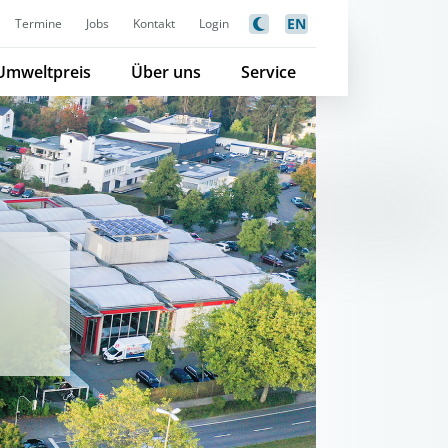
EN
Termine
Jobs
Kontakt
Login
Umweltpreis
Über uns
Service