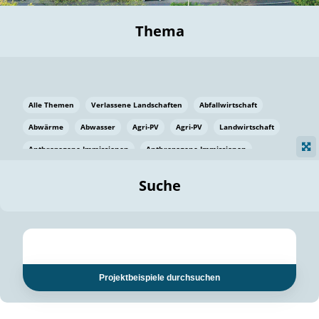
Thema
Alle Themen
Verlassene Landschaften
Abfallwirtschaft
Abwärme
Abwasser
Agri-PV
Agri-PV
Landwirtschaft
Anthropogene Immissionen
Anthropogene Immissionen
Vermeidung von Lebensmittelverlusten
Baden Württemberg
Suche
Ostsee
Bauen
Baumaterial
Bayern
Bayern
Beatmungssysteme
Beratung
Berlin
Bestäuber
bilaterale Zu-sammenarbeit
bilaterale Zu-sammenarbeit
Bildung
Bildung / Kommunikation
Projektbeispiele durchsuchen
Bildung für nachhaltige Entwicklung
Pflanzenkohle
Biodiversität
Biodiversität
Biogas
Biogas