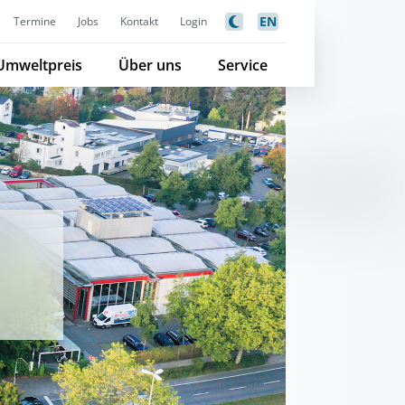
EN
Termine
Jobs
Kontakt
Login
Umweltpreis
Über uns
Service