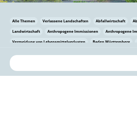
Alle Themen
Verlassene Landschaften
Abfallwirtschaft
A
Landwirtschaft
Anthropogene Immissionen
Anthropogene I
Vermeidung von Lebensmittelverlusten
Baden Württemberg
Bayern
Bayern
Beatmungssysteme
Beratung
Berlin
bilaterale Zu-sammenarbeit
Bildung
Bildung / Kommunikati
Pflanzenkohle
Biodiversität
Biodiversität
Biogas
Bioga
Vermeidung von Lebensmittelverlusten
Brandenburg
Breme
Bürgerwissenschaft
Capacity Building
Capacity Building
Circular Economy
Bürgerenergie
Bürgerbeteiligung
Citize
Bürgerwissenschaft
Klimawandel
Klimakrise
Klimaschutz
Kooperation
Kooperation mit KMU
Grenzüberschreitend
D
Deutscher Umweltpreis
Digitale Bildung
Digitaler Landschaf