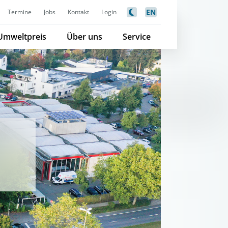
EN
Termine
Jobs
Kontakt
Login
Umweltpreis
Über uns
Service