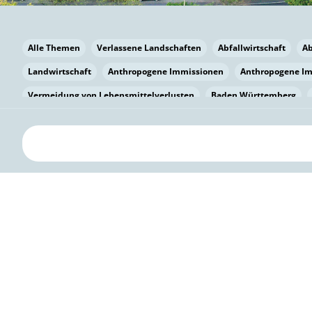
Alle Themen
Verlassene Landschaften
Abfallwirtschaft
A
Landwirtschaft
Anthropogene Immissionen
Anthropogene I
Vermeidung von Lebensmittelverlusten
Baden Württemberg
Bayern
Bayern
Beatmungssysteme
Beratung
Berlin
bilaterale Zu-sammenarbeit
Bildung
Bildung / Kommunikati
Pflanzenkohle
Biodiversität
Biodiversität
Biogas
Bioga
Vermeidung von Lebensmittelverlusten
Brandenburg
Breme
Bürgerwissenschaft
Capacity Building
Capacity Building
Kreislaufwirtschaft
Bürgerenergie
Bürgerbeteiligung
Citi
Citizen Science
Klimawandel
Klimakrise
Klimaschutz
Kooperation
Kooperation mit KMU
Grenzüberschreitend
D
Deutscher Umweltpreis
Digitale Bildung
Digitaler Landschaf