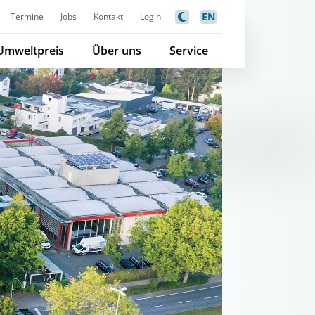
EN
Termine
Jobs
Kontakt
Login
Umweltpreis
Über uns
Service