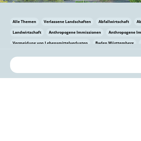
Alle Themen
Verlassene Landschaften
Abfallwirtschaft
A
Landwirtschaft
Anthropogene Immissionen
Anthropogene I
Vermeidung von Lebensmittelverlusten
Baden Württemberg
Bayern
Bayern
Beatmungssysteme
Beratung
Berlin
bilaterale Zu-sammenarbeit
Bildung
Bildung / Kommunikati
Pflanzenkohle
Biodiversität
Biodiversität
Biogas
Bioga
Vermeidung von Lebensmittelverlusten
Brandenburg
Breme
Bürgerwissenschaft
Capacity Building
Capacity Building
Kreislaufwirtschaft
Bürgerenergie
Bürgerbeteiligung
Bürg
Citizen Science
Klimawandel
Klimakrise
Klimaschutz
Kooperation
Kooperation mit KMU
Grenzüberschreitend
D
Deutscher Umweltpreis
Digitale Bildung
Digitaler Landschaf