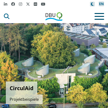
EN
CirculAid
Projektbeispiele