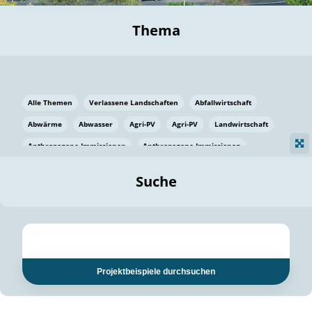
Thema
Alle Themen
Verlassene Landschaften
Abfallwirtschaft
Abwärme
Abwasser
Agri-PV
Agri-PV
Landwirtschaft
Anthropogene Immissionen
Anthropogene Immissionen
Vermeidung von Lebensmittelverlusten
Baden Württemberg
Suche
Ostsee
Bauen
Baumaterial
Bayern
Bayern
Beatmungssysteme
Beratung
Berlin
Bestäuber
bilaterale Zu-sammenarbeit
bilaterale Zu-sammenarbeit
Bildung
Bildung / Kommunikation
Projektbeispiele durchsuchen
Bildung für nachhaltige Entwicklung
Pflanzenkohle
Biodiversität
Biodiversität
Biogas
Biogas