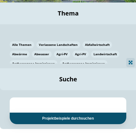
Thema
Alle Themen
Verlassene Landschaften
Abfallwirtschaft
Abwärme
Abwasser
Agri-PV
Agri-PV
Landwirtschaft
Anthropogene Immissionen
Anthropogene Immissionen
Vermeidung von Lebensmittelverlusten
Baden Württemberg
Suche
Ostsee
Bauen
Baumaterial
Bayern
Bayern
Beatmungssysteme
Beratung
Berlin
Bestäuber
bilaterale Zu-sammenarbeit
bilaterale Zu-sammenarbeit
Bildung
Bildung / Kommunikation
Projektbeispiele durchsuchen
Bildung für nachhaltige Entwicklung
Pflanzenkohle
Biodiversität
Biodiversität
Biogas
Biogas