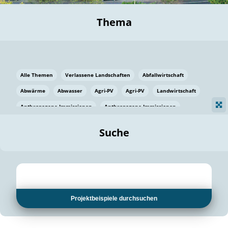
Thema
Alle Themen
Verlassene Landschaften
Abfallwirtschaft
Abwärme
Abwasser
Agri-PV
Agri-PV
Landwirtschaft
Anthropogene Immissionen
Anthropogene Immissionen
Vermeidung von Lebensmittelverlusten
Baden Württemberg
Suche
Ostsee
Bauen
Baumaterial
Bayern
Bayern
Beatmungssysteme
Beratung
Berlin
Bestäuber
bilaterale Zu-sammenarbeit
bilaterale Zu-sammenarbeit
Bildung
Bildung / Kommunikation
Projektbeispiele durchsuchen
Bildung für nachhaltige Entwicklung
Pflanzenkohle
Biodiversität
Biodiversität
Biogas
Biogas