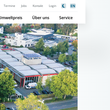
EN
Termine
Jobs
Kontakt
Login
Umweltpreis
Über uns
Service