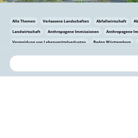
Alle Themen
Verlassene Landschaften
Abfallwirtschaft
A
Landwirtschaft
Anthropogene Immissionen
Anthropogene I
Vermeidung von Lebensmittelverlusten
Baden Württemberg
Bayern
Bayern
Beatmungssysteme
Beratung
Berlin
bilaterale Zu-sammenarbeit
Bildung
Bildung / Kommunikati
Pflanzenkohle
Biodiversität
Biodiversität
Biogas
Bioga
Vermeidung von Lebensmittelverlusten
Brandenburg
Breme
Bürgerwissenschaft
Capacity Building
Capacity Building
Kreislaufwirtschaft
Bürgerenergie
Bürgerbeteiligung
Bürg
Citizen Science
Klimawandel
Klimakrise
Klimaschutz
Kooperation
Kooperation mit KMU
Grenzüberschreitend
D
Deutscher Umweltpreis
Digitale Bildung
Digitaler Landschaf