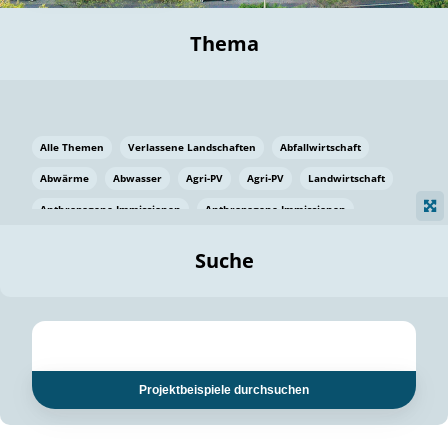
Thema
Alle Themen
Verlassene Landschaften
Abfallwirtschaft
Abwärme
Abwasser
Agri-PV
Agri-PV
Landwirtschaft
Anthropogene Immissionen
Anthropogene Immissionen
Vermeidung von Lebensmittelverlusten
Baden Württemberg
Suche
Ostsee
Bauen
Baumaterial
Bayern
Bayern
Beatmungssysteme
Beratung
Berlin
Bestäuber
bilaterale Zu-sammenarbeit
bilaterale Zu-sammenarbeit
Bildung
Bildung / Kommunikation
Projektbeispiele durchsuchen
Bildung für nachhaltige Entwicklung
Pflanzenkohle
Biodiversität
Biodiversität
Biogas
Biogas