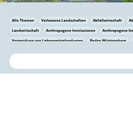
Alle Themen
Verlassene Landschaften
Abfallwirtschaft
A
Landwirtschaft
Anthropogene Immissionen
Anthropogene I
Vermeidung von Lebensmittelverlusten
Baden Württemberg
Bayern
Bayern
Beatmungssysteme
Beratung
Berlin
bilaterale Zu-sammenarbeit
Bildung
Bildung / Kommunikati
Pflanzenkohle
Biodiversität
Biodiversität
Biogas
Bioga
Vermeidung von Lebensmittelverlusten
Brandenburg
Breme
Bürgerwissenschaft
Capacity Building
Capacity Building
Circular Economy
Bürgerenergie
Bürgerbeteiligung
Citize
Bürgerwissenschaft
Klimawandel
Klimakrise
Klimaschutz
Kooperation
Kooperation mit KMU
Grenzüberschreitend
D
Deutscher Umweltpreis
Digitale Bildung
Digitaler Landschaf