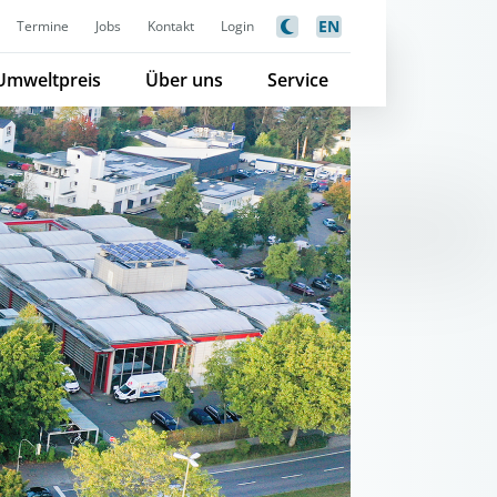
EN
Termine
Jobs
Kontakt
Login
Umweltpreis
Über uns
Service