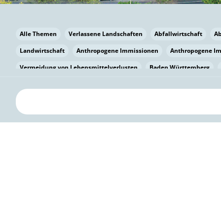
Alle Themen
Verlassene Landschaften
Abfallwirtschaft
A
Landwirtschaft
Anthropogene Immissionen
Anthropogene I
Vermeidung von Lebensmittelverlusten
Baden Württemberg
Bayern
Bayern
Beatmungssysteme
Beratung
Berlin
bilaterale Zu-sammenarbeit
Bildung
Bildung / Kommunikati
Pflanzenkohle
Biodiversität
Biodiversität
Biogas
Bioga
Vermeidung von Lebensmittelverlusten
Brandenburg
Breme
Bürgerwissenschaft
Capacity Building
Capacity Building
Kreislaufwirtschaft
Bürgerenergie
Bürgerbeteiligung
Citi
Citizen Science
Klimawandel
Klimakrise
Klimaschutz
Kooperation
Kooperation mit KMU
Grenzüberschreitend
D
Deutscher Umweltpreis
Digitale Bildung
Digitaler Landschaf