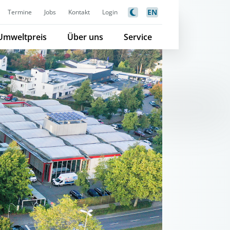
EN
Termine
Jobs
Kontakt
Login
Umweltpreis
Über uns
Service