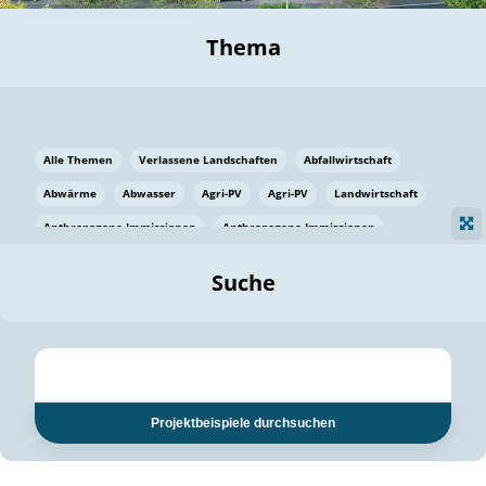
Thema
Alle Themen
Verlassene Landschaften
Abfallwirtschaft
Abwärme
Abwasser
Agri-PV
Agri-PV
Landwirtschaft
Anthropogene Immissionen
Anthropogene Immissionen
Vermeidung von Lebensmittelverlusten
Baden Württemberg
Suche
Ostsee
Bauen
Baumaterial
Bayern
Bayern
Beatmungssysteme
Beratung
Berlin
Bestäuber
bilaterale Zu-sammenarbeit
bilaterale Zu-sammenarbeit
Bildung
Bildung / Kommunikation
Projektbeispiele durchsuchen
Bildung für nachhaltige Entwicklung
Pflanzenkohle
Biodiversität
Biodiversität
Biogas
Biogas