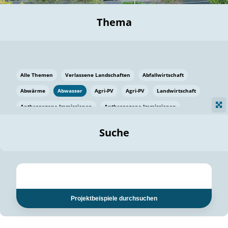
Thema
Alle Themen
Verlassene Landschaften
Abfallwirtschaft
Abwärme
Abwasser
Agri-PV
Agri-PV
Landwirtschaft
Anthropogene Immissionen
Anthropogene Immissionen
Vermeidung von Lebensmittelverlusten
Baden Württemberg
Suche
Ostsee
Bauen
Baumaterial
Bayern
Bayern
Beatmungssysteme
Beratung
Berlin
Bestäuber
bilaterale Zu-sammenarbeit
bilaterale Zu-sammenarbeit
Bildung
Bildung / Kommunikation
Projektbeispiele durchsuchen
Bildung für nachhaltige Entwicklung
Pflanzenkohle
Biodiversität
Biodiversität
Biogas
Biogas