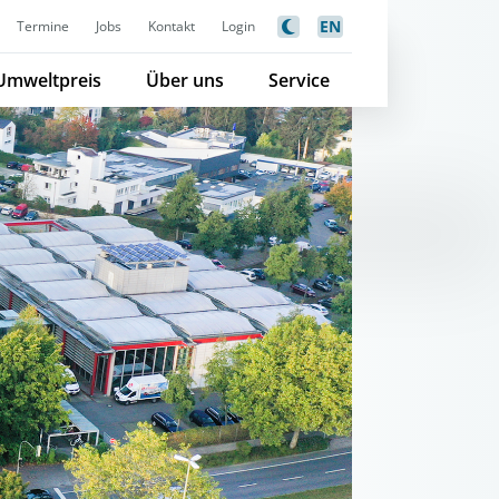
EN
Termine
Jobs
Kontakt
Login
Umweltpreis
Über uns
Service