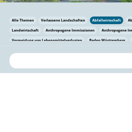
Alle Themen
Verlassene Landschaften
Abfallwirtschaft
A
Landwirtschaft
Anthropogene Immissionen
Anthropogene I
Vermeidung von Lebensmittelverlusten
Baden Württemberg
Bayern
Bayern
Beatmungssysteme
Beratung
Berlin
bilaterale Zu-sammenarbeit
Bildung
Bildung / Kommunikati
Pflanzenkohle
Biodiversität
Biodiversität
Biogas
Bioga
Vermeidung von Lebensmittelverlusten
Brandenburg
Breme
Bürgerwissenschaft
Capacity Building
Capacity Building
Kreislaufwirtschaft
Bürgerenergie
Bürgerbeteiligung
Bürg
Citizen Science
Klimawandel
Klimakrise
Klimaschutz
Kooperation
Kooperation mit KMU
Grenzüberschreitend
D
Deutscher Umweltpreis
Digitale Bildung
Digitaler Landschaf