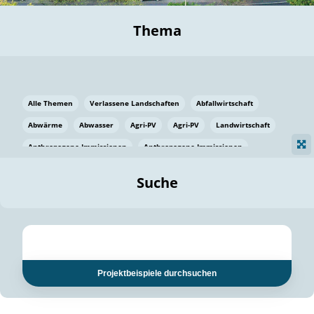
Thema
Alle Themen
Verlassene Landschaften
Abfallwirtschaft
Abwärme
Abwasser
Agri-PV
Agri-PV
Landwirtschaft
Anthropogene Immissionen
Anthropogene Immissionen
Vermeidung von Lebensmittelverlusten
Baden Württemberg
Suche
Ostsee
Bauen
Baumaterial
Bayern
Bayern
Beatmungssysteme
Beratung
Berlin
Bestäuber
bilaterale Zu-sammenarbeit
bilaterale Zu-sammenarbeit
Bildung
Bildung / Kommunikation
Projektbeispiele durchsuchen
Bildung für nachhaltige Entwicklung
Pflanzenkohle
Biodiversität
Biodiversität
Biogas
Biogas