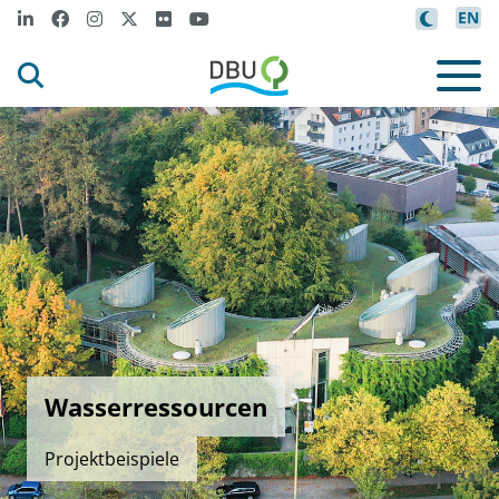
EN
Wasserressourcen
Projektbeispiele