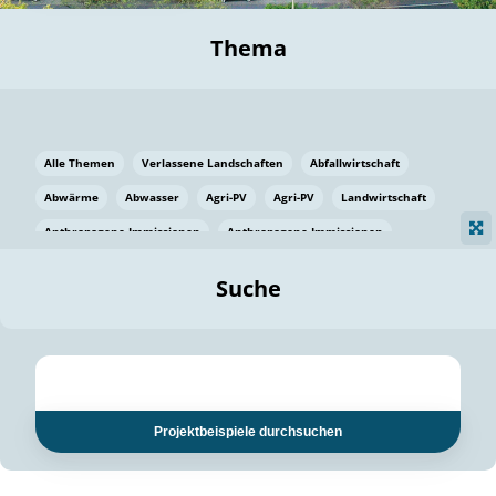
Thema
Alle Themen
Verlassene Landschaften
Abfallwirtschaft
Abwärme
Abwasser
Agri-PV
Agri-PV
Landwirtschaft
Anthropogene Immissionen
Anthropogene Immissionen
Vermeidung von Lebensmittelverlusten
Baden Württemberg
Suche
Ostsee
Bauen
Baumaterial
Bayern
Bayern
Beatmungssysteme
Beratung
Berlin
Bestäuber
bilaterale Zu-sammenarbeit
bilaterale Zu-sammenarbeit
Bildung
Bildung / Kommunikation
Projektbeispiele durchsuchen
Bildung für nachhaltige Entwicklung
Pflanzenkohle
Biodiversität
Biodiversität
Biogas
Biogas